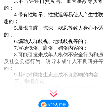
3.不当评述自然灾害、重大事故等灾难
的；
4.带有性暗示、性挑逗等易使人产生性联
想的；
5.展现血腥、惊悚、残忍等致人身心不适
的；
6.煽动人群歧视、地域歧视等的；
7.宣扬低俗、庸俗、媚俗内容的；
8.可能引发未成年人模仿不安全行为和违
反社会公德行为、诱导未成年人不良嗜好等
的；
9.其他对网络生态造成不良影响的内容。
三、举报方式
举报人可通过以下任一渠道
进行
举报
：
1.平台内入口：进入你想要举报的内容页
面，点击右上角的【
…
】，找到「举报」按
APP内打开