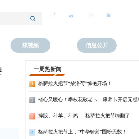
客户端
微博
公众号
数字报
炫视频
信息公开
委
一周热新闻
格萨拉火把节“朵洛荷”惊艳开场！
1
省心又暖心！攀枝花敬老卡、康养卡开启无感
2
摔跤、斗羊、斗鸡......格萨拉火把节嗨翻了
3
格萨拉火把节上，“中华骑射”圈粉无数！
4