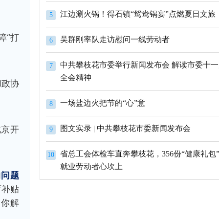
江边涮火锅！得石镇“鸳鸯锅宴”点燃夏日文旅
5
障“打
吴群刚率队走访慰问一线劳动者
6
中共攀枝花市委举行新闻发布会 解读市委十
7
全会精神
和政协
一场盐边火把节的“心”意
8
北京开
图文实录 | 中共攀枝花市委新闻发布会
9
省总工会体检车直奔攀枝花，356份“健康礼包
10
就业劳动者心坎上
的问题
育补贴
为你解