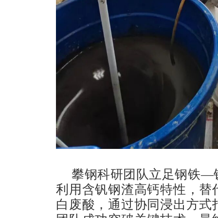
攀钢科研团队立足钢铁—
利用含钒钢渣高钙特性，替
白废酸，通过协同浸出方式