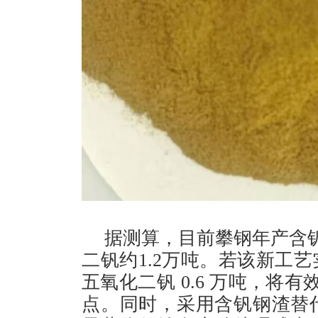
据测算，目前攀钢年产含钒
二钒约1.2万吨。若该新工
五氧化二钒 0.6 万吨，将
点。同时，采用含钒钢渣替