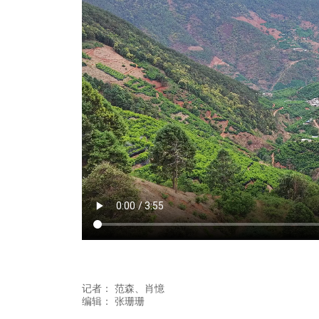
记者：
范森
、肖憶
编辑：
张珊珊