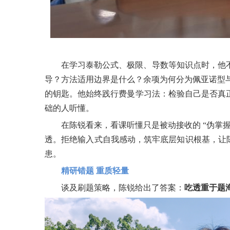
在学习泰勒公式、极限、导数等知识点时，他
导？方法适用边界是什么？余项为何分为佩亚诺型与
的钥匙。他始终践行费曼学习法：检验自己是否真
础的人听懂。
在陈锐看来，看课听懂只是被动接收的 “伪掌
透。拒绝输入式自我感动，筑牢底层知识根基，让陈
患。
精研错题 重质轻量
谈及刷题策略，陈锐给出了答案：
吃透重于题