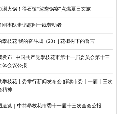
边涮火锅！得石镇“鸳鸯锅宴”点燃夏日文旅
群刚率队走访慰问一线劳动者
的攀枝花 我的奋斗城（20）| 花椒树下的誓言
威发布 | 中国共产党攀枝花市第十一届委员会第十三
全体会议公报
共攀枝花市委举行新闻发布会 解读市委十一届十三次
会精神
图速览｜中共攀枝花市委十一届十三次全会公报