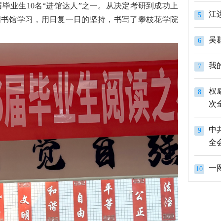
6届毕业生10名“进馆达人”之一。从决定考研到成功上
江
5
到图书馆学习，用日复一日的坚持，书写了攀枝花学院
吴
6
我
7
权
8
次
中
9
全
一
10