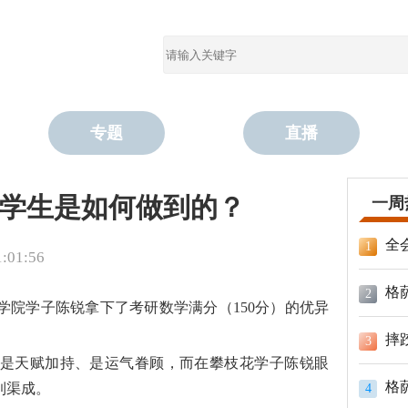
专题
直播
学生是如何做到的？
一周
全
1
01:56
格
2
花学院学子陈锐拿下了考研数学满分（
150分
）的优异
摔
3
是天赋加持、是运气眷顾，而在攀枝花学子陈锐眼
格
到渠成。
4