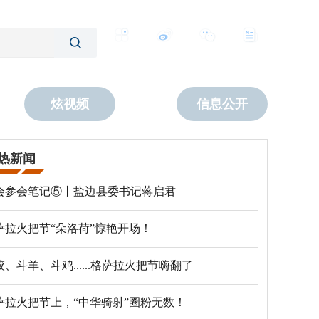
客户端
微博
公众号
数字报
炫视频
信息公开
热新闻
会参会笔记⑤丨盐边县委书记蒋启君
萨拉火把节“朵洛荷”惊艳开场！
跤、斗羊、斗鸡......格萨拉火把节嗨翻了
萨拉火把节上，“中华骑射”圈粉无数！