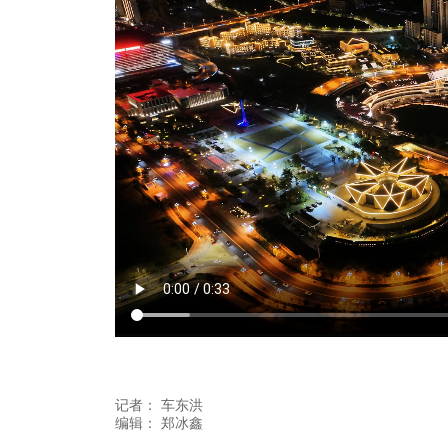
记者：
车东洪
编辑：
郑冰鑫