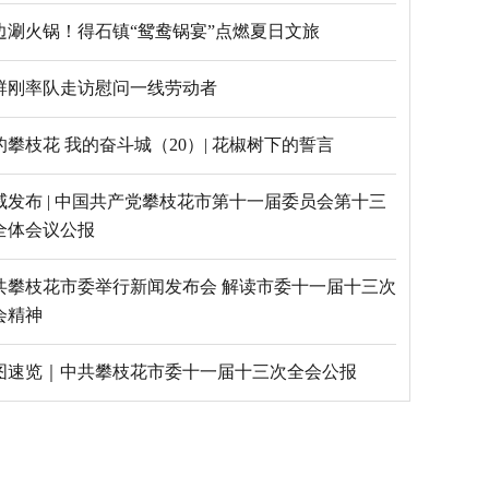
边涮火锅！得石镇“鸳鸯锅宴”点燃夏日文旅
群刚率队走访慰问一线劳动者
的攀枝花 我的奋斗城（20）| 花椒树下的誓言
威发布 | 中国共产党攀枝花市第十一届委员会第十三
全体会议公报
共攀枝花市委举行新闻发布会 解读市委十一届十三次
会精神
图速览｜中共攀枝花市委十一届十三次全会公报