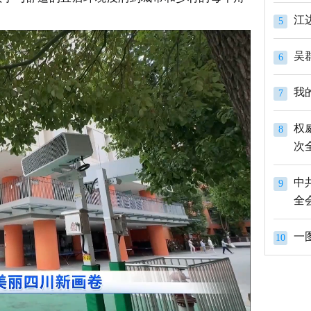
江
5
吴
6
我
7
权
8
次
中
9
全
一
10