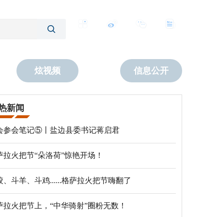
客户端
微博
公众号
数字报
炫视频
信息公开
热新闻
会参会笔记⑤丨盐边县委书记蒋启君
萨拉火把节“朵洛荷”惊艳开场！
跤、斗羊、斗鸡......格萨拉火把节嗨翻了
萨拉火把节上，“中华骑射”圈粉无数！