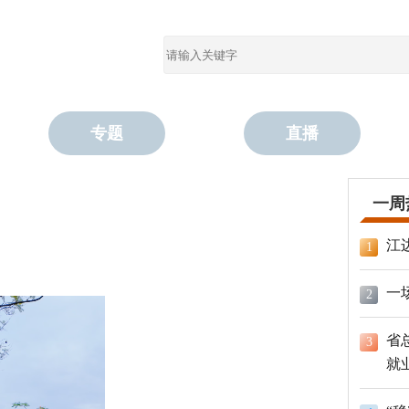
专题
直播
一周
江
1
一
2
省
3
就