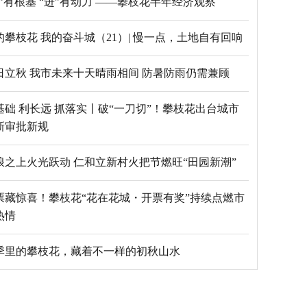
“稳”有根基 “进”有动力 ——攀枝花半年经济观察
的攀枝花 我的奋斗城（21）| 慢一点，土地自有回响
日立秋 我市未来十天晴雨相间 防暑防雨仍需兼顾
基础 利长远 抓落实丨破“一刀切”！攀枝花出台城市
新审批新规
浪之上火光跃动 仁和立新村火把节燃旺“田园新潮”
票藏惊喜！攀枝花“花在花城・开票有奖”持续点燃市
热情
季里的攀枝花，藏着不一样的初秋山水