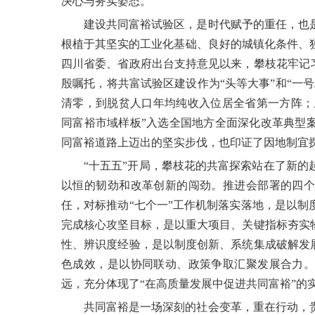
决心与务实姿态。
建设共同富裕试验区，是时代赋予的重任，也
根植于其坚实的工业化基础、良好的城镇化条件、独
四川省委、省政府出台支持意见以来，攀枝花牢记习
殷嘱托，将共富试验区建设作为“头等大事”和“一
清零，到脱贫人口年均纯收入位居全省第一方阵；从
同富裕市域样板”入选全国地方全面深化改革典型
同富裕道路上迈出的坚实步伐，也印证了因地制宜
“十五五”开局，攀枝花的共富探索站在了新
以恒的韧劲和改革创新的闯劲。推进会部署的四个
任，对标推动“七个一”工作机制落实落地，是以制
完成核心攻坚目标，是以重大项目、关键指标夯实物
性、辨识度经验，是以制度创新、系统集成破解发展
色成效，是以协同联动、政策争取汇聚发展合力。
远，充分体现了“在高质量发展中促进共同富裕”的
共同富裕是一场深刻的社会变革，重在行动，