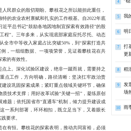
4
是人民群众的殷切期盼。攀枝花之所以能担此重任，
我
5
特的农业农村禀赋和扎实的工作根基。自2022年底
近平总书记“鼓励各地因地制宜探索有效路径”的殷
明
6
号工程”。三年多来，从实现底部家庭应托尽托、动态
全市中等收入家庭占比突破50%，到“探索打造共
打
7
案例，一组组数据、一项项荣誉，见证着攀枝花在共
更
探索的有效性。
的起点上。深化试验区建设，绝非一蹴而就，需要持之
稻
8
重点工作，方向明确，路径清晰：坚决扛牢政治责
发
度建设巩固探索成果；紧盯重点领域关键环节，确保
9
场
质技术支撑；用好改革试验“关键一招”，凝练原创
难题；依托国省市“直通车”机制，倾力提升建设成
雨
10
这一系列部署，环环相扣，既立足当下，又着眼长
实践要求。
贵在有恒。攀枝花的探索表明，推动共同富裕，必须