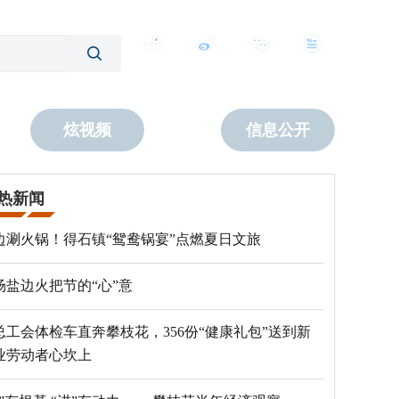
客户端
微博
公众号
数字报
炫视频
信息公开
热新闻
边涮火锅！得石镇“鸳鸯锅宴”点燃夏日文旅
场盐边火把节的“心”意
总工会体检车直奔攀枝花，356份“健康礼包”送到新
业劳动者心坎上