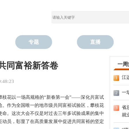
专题
直播
写共同富裕新答卷
一周
江
1
48:23
一
2
攀枝花以一场高规格的“新春第一会”——深化共富试
枪。作为全国唯一的地市级共同富裕试验区，攀枝花
省
3
使命。这次大会不仅是对过去三年多试验成果的集中
就
征动员，彰显了在高质量发展中促进共同富裕的坚定