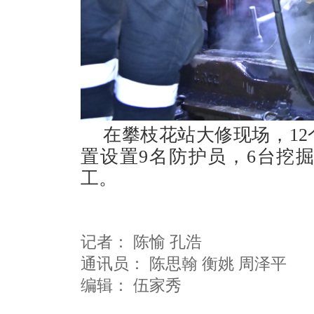
在攀枝花站大修现场，1
置设置9名防护员，6台挖
工。
记者：
陈愉 孔浩
通讯员：
陈思翰 衡姚 周泽平
编辑：
伍家秀