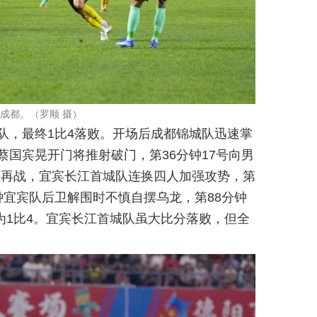
成都。（罗顺 摄）
队，最终1比4落败。开场后成都锦城队迅速掌
蔡国宾晃开门将推射破门，第36分钟17号向男
边再战，宜宾长江首城队连换四人加强攻势，第
分钟宜宾队后卫解围时不慎自摆乌龙，第88分钟
为1比4。宜宾长江首城队虽大比分落败，但全