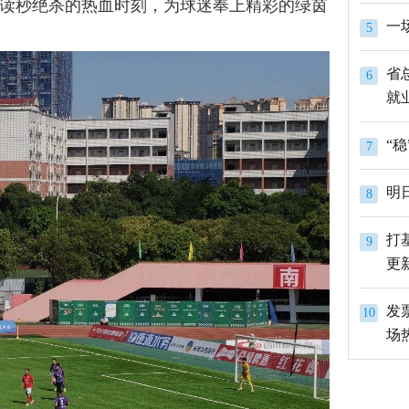
读秒绝杀的热血时刻，为球迷奉上精彩的绿茵
一
5
省
6
就
7
明
8
打
9
更
发
10
场