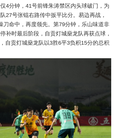
仅4分钟，41号前锋朱涛禁区内头球破门，为
常队27号张锟右路传中扳平比分。易边再战，
操刀命中，再度领先。第79分钟，乐山味道非
伤停补时最后阶段，自贡灯城燊龙队再获点球，
自贡灯城燊龙队以3胜6平3负积15分的总积