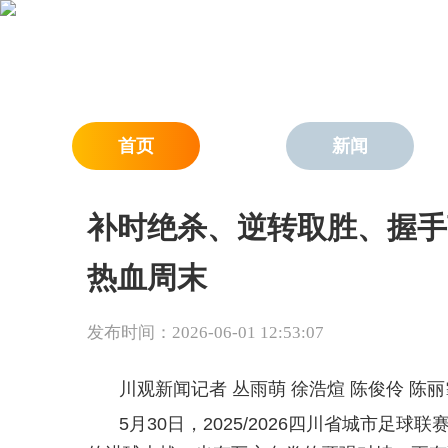
首页
新闻
补时绝杀、逆转取胜、握手
热血周末
发布时间：2026-06-01 12:53:07
川观新闻记者 丛雨萌 徐浩煊 陈俊伶 陈丽
5月30日，2025/2026四川省城市足