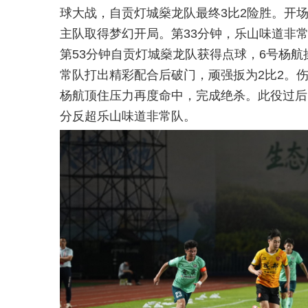
球大战，自贡灯城燊龙队最终3比2险胜。开场
主队取得梦幻开局。第33分钟，乐山味道非
第53分钟自贡灯城燊龙队获得点球，6号杨航
常队打出精彩配合后破门，顽强扳为2比2。
杨航顶住压力再度命中，完成绝杀。此役过后，
分反超乐山味道非常队。