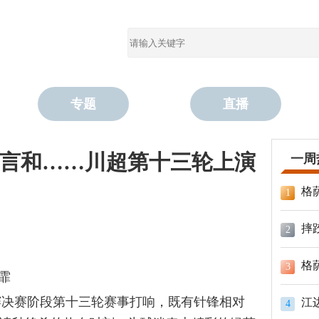
专题
直播
言和……川超第十三轮上演
一周
格
1
摔
2
格
3
霏
球联赛决赛阶段第十三轮赛事打响，既有针锋相对
江
4