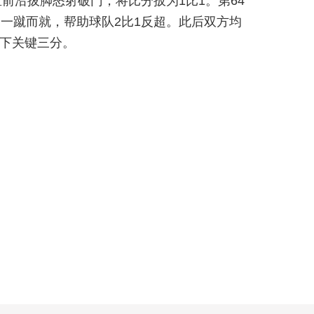
区前沿拔脚怒射破门，将比分扳为1比1。第64
刀一蹴而就，帮助球队2比1反超。此后双方均
下关键三分。