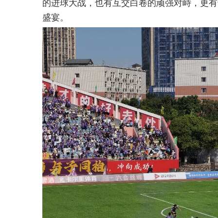
的进球大战，也有互交白卷的顽强对峙，更有
盛宴。