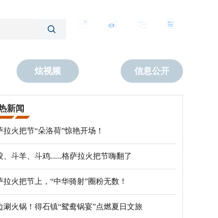
客户端
微博
公众号
数字报
炫视频
信息公开
热新闻
萨拉火把节“朵洛荷”惊艳开场！
跤、斗羊、斗鸡......格萨拉火把节嗨翻了
萨拉火把节上，“中华骑射”圈粉无数！
边涮火锅！得石镇“鸳鸯锅宴”点燃夏日文旅