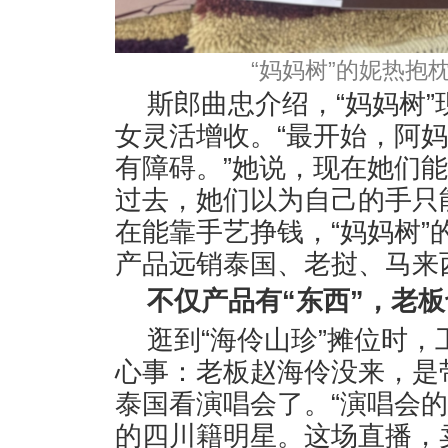
“妈妈树”的妮热抱
斯郎曲忠介绍，“妈妈树”
女灵活增收。“最开始，阿
有障碍。”她说，现在她们
过去，她们以为自己的手只
在能靠手艺挣钱，“妈妈树”
产品远销泰国、老挝、马来
不仅产品有“东西”，老板
逛到“海伶山珍”摊位时
心事：老板赵海伶没来，是
泰国看演唱会了。“演唱会
的四川籍明星。这场直播，