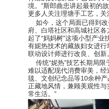
境。”斯郎曲忠讲起最初的
更多人关注理塘手工艺，关
如今，这个局面已得到改
府、白塔社区和高城社区各
起了“妈妈树”这项小型产
有妮热技术的藏族妇女进行
联动设计师进行改良、创新
传统“妮热”技艺长期局
难以适配现代消费审美，经
毯、文创纪念品等10余种产
正藏地风情，兼顾美观性与
常生活。”