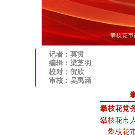
记者：莫贯
编辑：梁芝羽
校对：贺欣
审核：吴禹涵
攀枝花党
攀枝花市
攀枝花