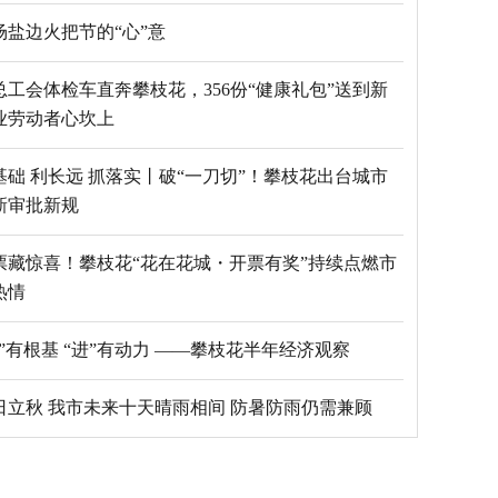
场盐边火把节的“心”意
总工会体检车直奔攀枝花，356份“健康礼包”送到新
业劳动者心坎上
基础 利长远 抓落实丨破“一刀切”！攀枝花出台城市
新审批新规
票藏惊喜！攀枝花“花在花城・开票有奖”持续点燃市
热情
“稳”有根基 “进”有动力 ——攀枝花半年经济观察
日立秋 我市未来十天晴雨相间 防暑防雨仍需兼顾