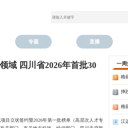
专题
直播
域 四川省2026年首批30
一周
格
1
摔
2
格
3
四批项目立状签约暨2026年第一批榜单（高层次人才专
江
4