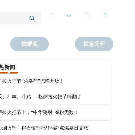
客户端
微博
公众号
数字报
炫视频
信息公开
热新闻
萨拉火把节“朵洛荷”惊艳开场！
跤、斗羊、斗鸡......格萨拉火把节嗨翻了
萨拉火把节上，“中华骑射”圈粉无数！
边涮火锅！得石镇“鸳鸯锅宴”点燃夏日文旅