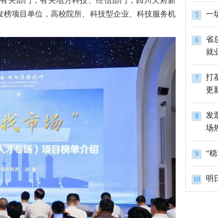
有关部门，有关地方科技、经信部门，四川天府新
发榜项目单位，高校院所、科技型企业、科技服务机
一
5
省
6
就
打
7
更
发
8
场
9
明
10