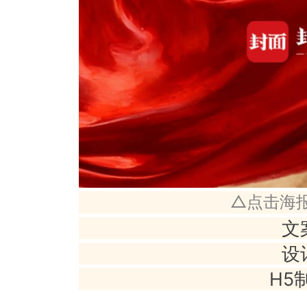
△点击海
文
设
H5