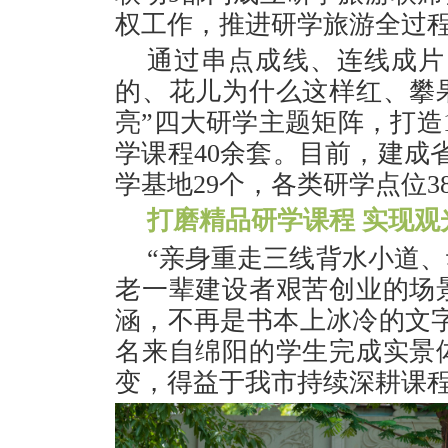
权工作，推进研学旅游全过
通过串点成线、连线成片
的、花儿为什么这样红、攀
亮”四大研学主题矩阵，打造
学课程40余套。目前，建成
学基地29个，各类研学点位3
打磨精品研学课程 实现
“亲身重走三线背水小道
老一辈建设者艰苦创业的场
涵，不再是书本上冰冷的文字
名来自绵阳的学生完成实景
变，得益于我市持续深耕课