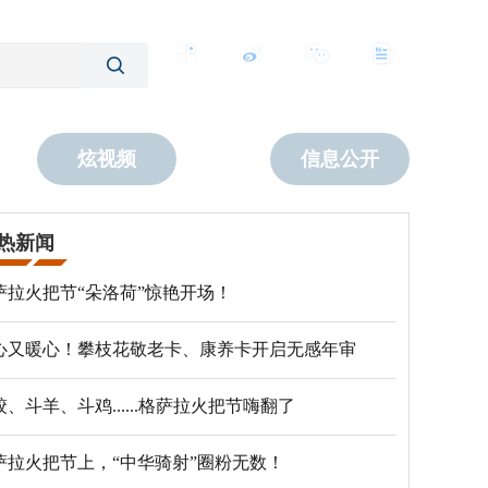
客户端
微博
公众号
数字报
炫视频
信息公开
热新闻
萨拉火把节“朵洛荷”惊艳开场！
心又暖心！攀枝花敬老卡、康养卡开启无感年审
跤、斗羊、斗鸡......格萨拉火把节嗨翻了
萨拉火把节上，“中华骑射”圈粉无数！