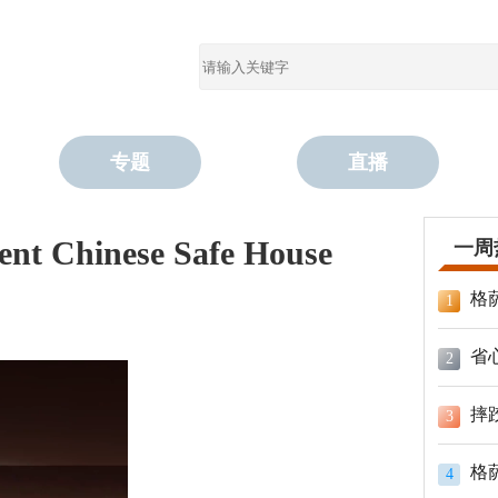
专题
直播
hinese Safe House
一周
格
1
省
2
摔
3
格
4