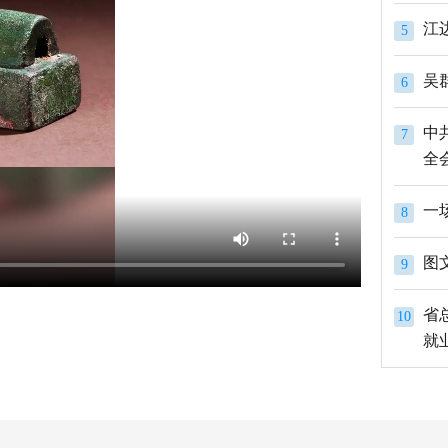
江
5
吴
6
中
7
全
一
8
图
9
省
10
就