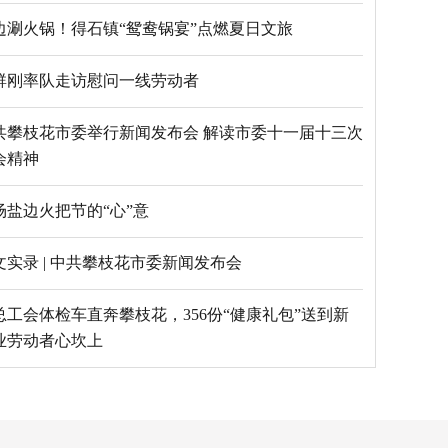
边涮火锅！得石镇“鸳鸯锅宴”点燃夏日文旅
群刚率队走访慰问一线劳动者
共攀枝花市委举行新闻发布会 解读市委十一届十三次
会精神
场盐边火把节的“心”意
文实录 | 中共攀枝花市委新闻发布会
总工会体检车直奔攀枝花，356份“健康礼包”送到新
业劳动者心坎上