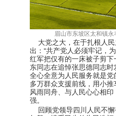
眉山市东坡区太和镇永
大党之大，在于扎根人民
出：“共产党人必须牢记，
红军把仅有的一床被子剪下
东同志在追悼张思德同志时
全心全意为人民服务就是党
多万群众支援前线，用小推
风雨同舟、与人民心心相印
强。
回顾党领导四川人民不懈